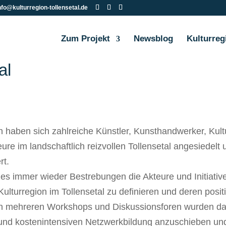
nfo@kulturregion-tollensetal.de
Zum Projekt
Newsblog
Kulturreg
al
n haben sich zahlreiche Künstler, Kunsthandwerker, Kul
re im landschaftlich reizvollen Tollensetal angesiedelt u
rt.
es immer wieder Bestrebungen die Akteure und Initiativ
ulturregion im Tollensetal zu definieren und deren posit
 In mehreren Workshops und Diskussionsforen wurden 
 und kostenintensiven Netzwerkbildung anzuschieben und 