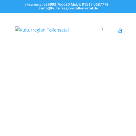
Festnetz: 039993 766680 Mobil: 01517 0687778
info@kulturregion-tollensetal.de