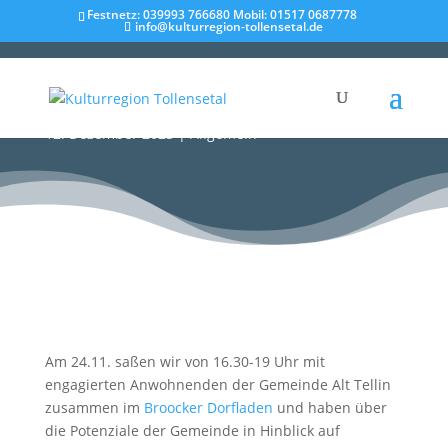
Festnetz: 039993 766680 Mobil: 01517 0687778
info@kulturregion-tollensetal.de
Der Workshop für die Gemeinde Alt Tellin
12. Dezember 2023
|
Allgemein
Am 24.11. saßen wir von 16.30-19 Uhr mit
engagierten Anwohnenden der Gemeinde Alt Tellin
zusammen im
Broocker Dorfladen
und haben über
die Potenziale der Gemeinde in Hinblick auf