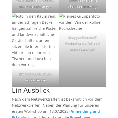
Vorstellung Eine Welt e.V.
Kommunen durch
durch Simon Langer
Christian Jenewsky
Gruppenfoto KwiT,
Rockscheune, Toll und
Kultur Land MV
Die Tischrunde in der
Rockscheune
Ein Ausblick
Nach dem Netzwerktreffen ist bekanntlich vor dem
Netzwerktreffen. Neben der Planung für unseren
ersten Workshop am 13.07.2023 (
Anmeldung und
Eckdaten
– und denkt daran die
Fragebögen