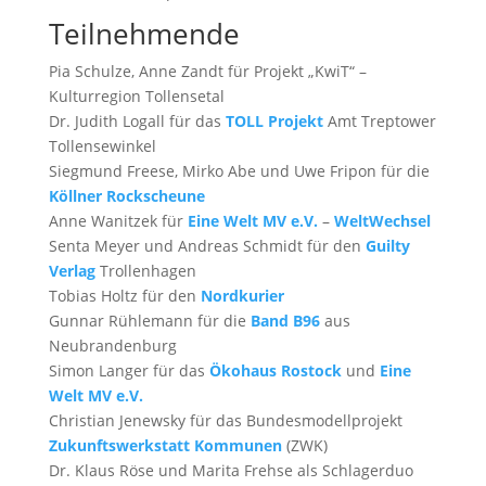
Teilnehmende
Pia Schulze, Anne Zandt für Projekt „KwiT“ –
Kulturregion Tollensetal
Dr. Judith Logall für das
TOLL Projekt
Amt Treptower
Tollensewinkel
Siegmund Freese, Mirko Abe und Uwe Fripon für die
Köllner Rockscheune
Anne Wanitzek für
Eine Welt MV e.V.
–
WeltWechsel
Senta Meyer und Andreas Schmidt für den
Guilty
Verlag
Trollenhagen
Tobias Holtz für den
Nordkurier
Gunnar Rühlemann für die
Band B96
aus
Neubrandenburg
Simon Langer für das
Ökohaus Rostock
und
Eine
Welt MV e.V.
Christian Jenewsky für das Bundesmodellprojekt
Zukunftswerkstatt Kommunen
(ZWK)
Dr. Klaus Röse und Marita Frehse als Schlagerduo