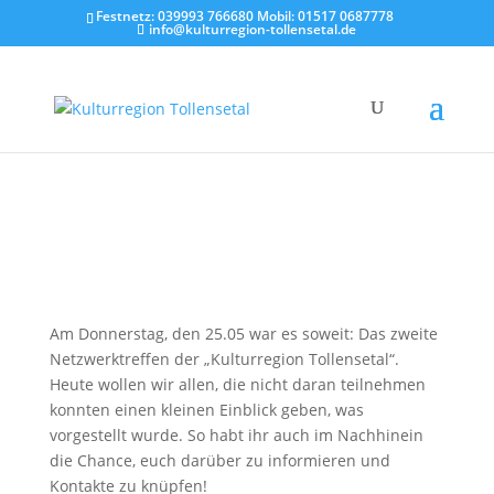
Festnetz: 039993 766680 Mobil: 01517 0687778
info@kulturregion-tollensetal.de
So war das zweite Netzwerktreffen
05. Juni 2023
|
Allgemein
Am Donnerstag, den 25.05 war es soweit: Das zweite
Netzwerktreffen der „Kulturregion Tollensetal“.
Heute wollen wir allen, die nicht daran teilnehmen
konnten einen kleinen Einblick geben, was
vorgestellt wurde. So habt ihr auch im Nachhinein
die Chance, euch darüber zu informieren und
Kontakte zu knüpfen!